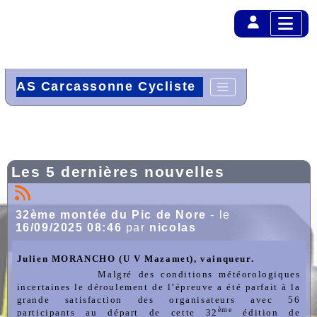
AS Carcassonne Cycliste
Les 5 dernières nouvelles
32ème montée du Pic de Nore
- le
16/09/2025 08:46
par
nicolas
Julien MORANCHO (U V Mazamet), vainqueur.
Malgré des conditions météorologiques
incertaines le déroulement de l’épreuve a été parfait à la
grande satisfaction des organisateurs avec 56
ème
participants au départ de cette 32
édition de